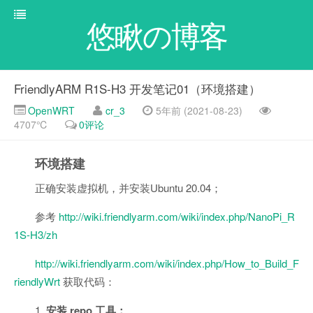
悠瞅の博客
FriendlyARM R1S-H3 开发笔记01（环境搭建）
OpenWRT
cr_3
5年前 (2021-08-23)
4707℃
0评论
环境搭建
正确安装虚拟机，并安装Ubuntu 20.04；
参考
http://wiki.friendlyarm.com/wiki/index.php/NanoPi_R
1S-H3/zh
http://wiki.friendlyarm.com/wiki/index.php/How_to_Build_F
riendlyWrt
获取代码：
1.
安装 repo 工具：